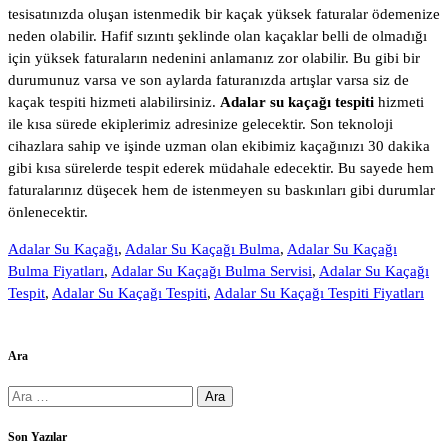
tesisatınızda oluşan istenmedik bir kaçak yüksek faturalar ödemenize
neden olabilir. Hafif sızıntı şeklinde olan kaçaklar belli de olmadığı
için yüksek faturaların nedenini anlamanız zor olabilir. Bu gibi bir
durumunuz varsa ve son aylarda faturanızda artışlar varsa siz de
kaçak tespiti hizmeti alabilirsiniz.
Adalar su kaçağı tespiti
hizmeti
ile kısa sürede ekiplerimiz adresinize gelecektir. Son teknoloji
cihazlara sahip ve işinde uzman olan ekibimiz kaçağınızı 30 dakika
gibi kısa sürelerde tespit ederek müdahale edecektir. Bu sayede hem
faturalarınız düşecek hem de istenmeyen su baskınları gibi durumlar
önlenecektir.
Adalar Su Kaçağı
,
Adalar Su Kaçağı Bulma
,
Adalar Su Kaçağı
Bulma Fiyatları
,
Adalar Su Kaçağı Bulma Servisi
,
Adalar Su Kaçağı
Tespit
,
Adalar Su Kaçağı Tespiti
,
Adalar Su Kaçağı Tespiti Fiyatları
Ara
Arama:
Son Yazılar