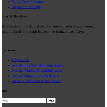
Banyo Dolabı Montajı
Duşakabin Montajı
Sizin İçin Buradayız
Su Kaçağı Bulma Servisi olarak sizlere yıllardır hizmet vermenin
mutluluğu ile ilk günkü heyecan ile işimizin başındayız.
Son Yazılar
Tragex.com
Bağcılar Tuvalet Tıkanıklığı Açma
Bağcılar Mutfak Tıkanıklığı Açma
Avcılar Tıkanıklık Açma Servisi
Ataşehir Tıkanıklık Açma Servisi
Ara
Arama: