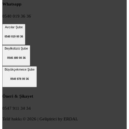
Whatsapp
0540 019 36 36
Avcılar Şube
0540 019 00 36
Beylikdüzü Şube
0546 480 00 36
Büyükçekmece Şube
0540 878 00 36
Öneri & Şikayet
0547 911 34 34
Telif hakkı © 2026 | Geliştirici by ERDAL