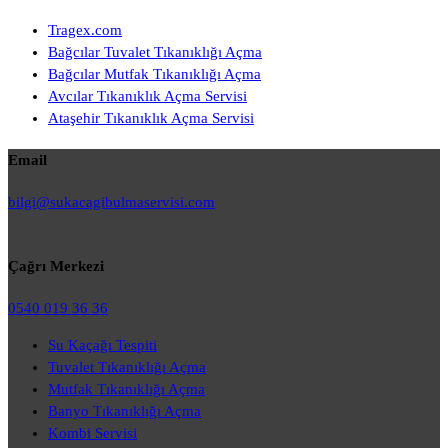
Tragex.com
Bağcılar Tuvalet Tıkanıklığı Açma
Bağcılar Mutfak Tıkanıklığı Açma
Avcılar Tıkanıklık Açma Servisi
Ataşehir Tıkanıklık Açma Servisi
Email
bilgi@sukacagibulmaservisi.com
Çağrı Merkezi
0540 019 36 36
Su Kaçağı Tespiti
Tuvalet Tıkanıklığı Açma
Mutfak Tıkanıklığı Açma
Banyo Tıkanıklığı Açma
Kombi Servisi