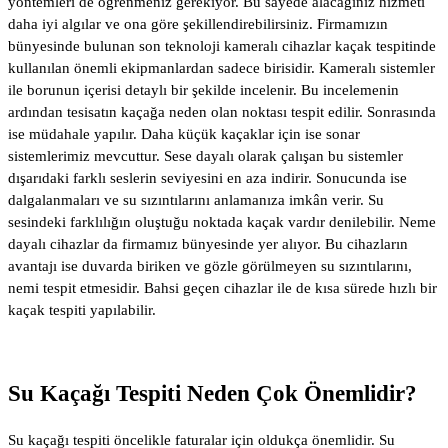
yöntemleri de öğrenmeniz gerekiyor. Bu sayede alacağınız hizmeti
daha iyi algılar ve ona göre şekillendirebilirsiniz. Firmamızın
bünyesinde bulunan son teknoloji kameralı cihazlar kaçak tespitinde
kullanılan önemli ekipmanlardan sadece birisidir. Kameralı sistemler
ile borunun içerisi detaylı bir şekilde incelenir. Bu incelemenin
ardından tesisatın kaçağa neden olan noktası tespit edilir. Sonrasında
ise müdahale yapılır. Daha küçük kaçaklar için ise sonar
sistemlerimiz mevcuttur. Sese dayalı olarak çalışan bu sistemler
dışarıdaki farklı seslerin seviyesini en aza indirir. Sonucunda ise
dalgalanmaları ve su sızıntılarını anlamanıza imkân verir. Su
sesindeki farklılığın oluştuğu noktada kaçak vardır denilebilir. Neme
dayalı cihazlar da firmamız bünyesinde yer alıyor. Bu cihazların
avantajı ise duvarda biriken ve gözle görülmeyen su sızıntılarını,
nemi tespit etmesidir. Bahsi geçen cihazlar ile de kısa sürede hızlı bir
kaçak tespiti yapılabilir.
Su Kaçağı Tespiti Neden Çok Önemlidir?
Su kaçağı tespiti öncelikle faturalar için oldukça önemlidir. Su