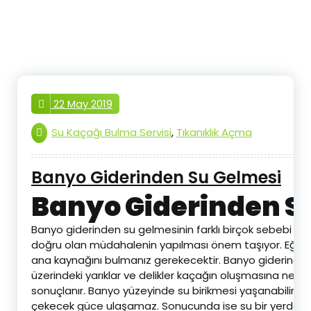
İçeriğe
geç
22 May 2019
Su Kaçağı Bulma Servisi
,
Tıkanıklık Açma
Banyo Giderinden Su Gelmesi
Banyo Giderinden S
Banyo giderinden su gelmesinin farklı birçok sebebi vard
doğru olan müdahalenin yapılması önem taşıyor. Eğer siz
ana kaynağını bulmanız gerekecektir. Banyo giderinden
üzerindeki yarıklar ve delikler kaçağın oluşmasına nede
sonuçlanır. Banyo yüzeyinde su birikmesi yaşanabilir. Tıka
çekecek güce ulaşamaz. Sonucunda ise su bir yerden y