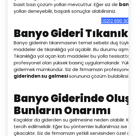
basit bazı çözüm yolları mevcuttur. Eğer siz de
banyo 
yolları deneyebilir, başarılı sonuçlar alabilirsiniz.
0212 690 90 69
Banyo Gideri Tıkanıklı
Banyo giderinin tıkanmasının temel sebebi duş tüylerdi
maddeler de tıkanıklığa yol açabilir. Bu durumu aşmak için
Tıkanıklığa yol açan katı maddeler bu yolla tesisattan u
profesyonel olan yüksek basınç uygulamalarıdır. Yüksek ba
gidermek mümkündür. Siz de firmamızın profesyonel ekib
giderinden su gelmesi
sorununa çözüm bulabilirsiniz.
Banyo Giderinde Oluş
Bunların Onarımı
Kaçaklar da giderden su gelmesine neden olabilir. Kaça
tercih edilmelidir. Eğer bu yöntemler kullanılmaz ise te
çıkacaktır. Siz de firmamızın yetkili servisinden özel cihaz