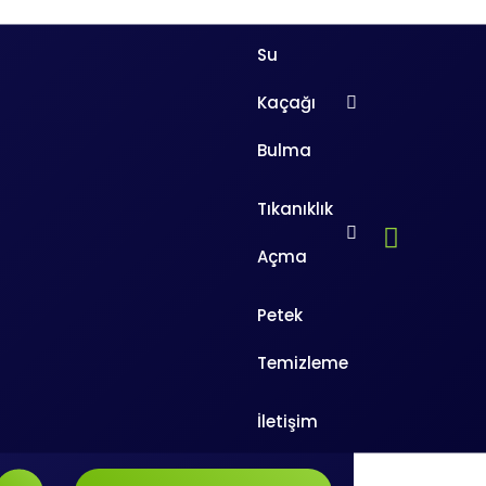
Su
Kaçağı
Bulma
Tıkanıklık
Ara
Açma
Arama:
Petek
orunlar yaşıyorsanız firmamızdan
Temizleme
runu tespit edecek ve onarım işlemine
mesi gerekebilir.
Banyo gideri
k hata daha büyük sorunlara yol
İletişim
 sorunları yaşamak istemiyorsanız