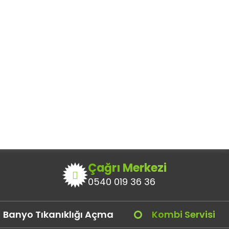
k ve gider değişikliği işleminizi
Çağrı Merkezi
0540 019 36 36
Banyo Tıkanıklığı Açma
Kombi Servisi