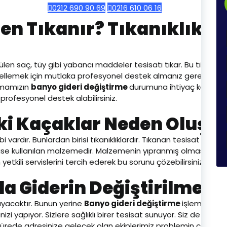
0212 690 90 69
0216 610 06 16
en Tıkanır? Tıkanıklık Na
n saç, tüy gibi yabancı maddeler tesisatı tıkar. Bu tıkanıklık 
ellemek için mutlaka profesyonel destek almanız gerekiyor. Ayr
firmamızın
banyo gideri değiştirme
durumuna ihtiyaç kalmasını
rofesyonel destek alabilirsiniz.
ki Kaçaklar Neden Oluşu
vardır. Bunlardan birisi tıkanıklıklardır. Tıkanan tesisat taş
n ise kullanılan malzemedir. Malzemenin yıpranmış olması ve kö
etkili servislerini tercih ederek bu sorunu çözebilirsiniz.
 Giderin Değiştirilmesi 
ayacaktır. Bunun yerine
Banyo gideri değiştirme
işlemi yapıl
izi yapıyor. Sizlere sağlıklı birer tesisat sunuyor. Siz de daha
ısa sürede adresinize gelecek olan ekiplerimiz problemin çözülme