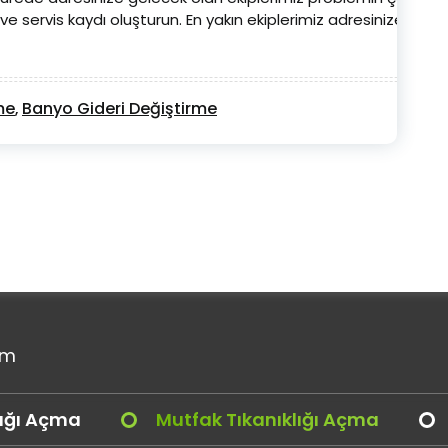
e servis kaydı oluşturun. En yakın ekiplerimiz adresinize gelece
me
Banyo Gideri Değiştirme
,
om
lığı Açma
Mutfak Tıkanıklığı Açma