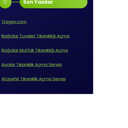
Son Yazılar
sıl
Tragex.com
Bağcılar Tuvalet Tıkanıklığı Açma
çok ileri düzeye geldiği takdirde ise
ıca tıkanıklığı gidermek için de bu
 engelliyor. Siz de firmamızı tercih
Bağcılar Mutfak Tıkanıklığı Açma
Avcılar Tıkanıklık Açma Servisi
r?
ıyamadığı yük nedeniyle patlayacak,
Ataşehir Tıkanıklık Açma Servisi
tü, kalitesiz olması bu soruna yol
Gerekir?
ması gerekir. Firmamızın özel servisleri
 detaylı bilgi almak için hemen
sini sağlayacaktır. Daha detaylı bilgi