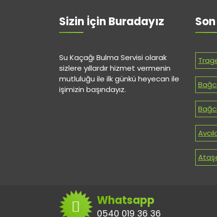
Sizin İçin Buradayız
Son
Su Kaçağı Bulma Servisi olarak
Trag
sizlere yıllardır hizmet vermenin
mutluluğu ile ilk günkü heyecan ile
Bağcı
işimizin başındayız.
Bağcı
Avcıl
Ataşe
Whatsapp
0540 019 36 36