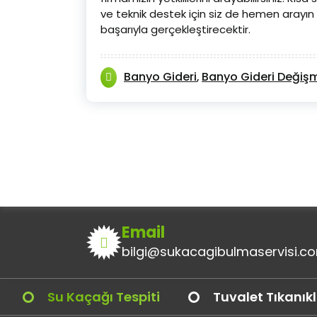
ve teknik destek için siz de hemen arayın v
başarıyla gerçekleştirecektir.
Banyo Gideri
Banyo Gideri Değiş
,
Email
bilgi@sukacagibulmaservisi.c
Su Kaçağı Tespiti
Tuvalet Tıkanık