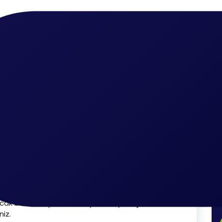
ma
eğiştirme
emen hemen herkesin yaşadığı sorunlardandır. Siz de bu tarz s
ede adresinize gelecek olan ekiplerimiz giderinizle alakalı so
ayacak şekilde bir kaçak var ise bu durumda giderin değiştiril
 yapan kişilerin mutlaka işinde uzman olması gerekiyor. En ufa
cak bir sorun yüksek maliyetlere yol açacaktır. Siz de bu tarz
niz.