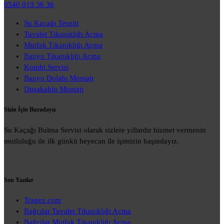
0540 019 36 36
Su Kaçağı Tespiti
Tuvalet Tıkanıklığı Açma
Mutfak Tıkanıklığı Açma
Banyo Tıkanıklığı Açma
Kombi Servisi
Banyo Dolabı Montajı
Duşakabin Montajı
Sizin İçin Buradayız
Su Kaçağı Bulma Servisi olarak sizlere yıllardır hizmet vermenin
mutluluğu ile ilk günkü heyecan ile işimizin başındayız.
Son Yazılar
Tragex.com
Bağcılar Tuvalet Tıkanıklığı Açma
Bağcılar Mutfak Tıkanıklığı Açma