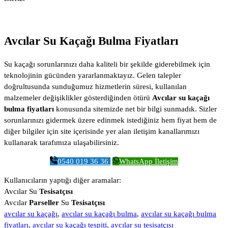
Avcılar Su Kaçağı Bulma Fiyatları
Su kaçağı sorunlarınızı daha kaliteli bir şekilde giderebilmek için
teknolojinin gücünden yararlanmaktayız. Gelen talepler
doğrultusunda sunduğumuz hizmetlerin süresi, kullanılan
malzemeler değişiklikler gösterdiğinden ötürü
Avcılar su kaçağı
bulma fiyatları
konusunda sitemizde net bir bilgi sunmadık. Sizler
sorunlarınızı gidermek üzere edinmek istediğiniz hem fiyat hem de
diğer bilgiler için site içerisinde yer alan iletişim kanallarımızı
kullanarak tarafımıza ulaşabilirsiniz.
0540 019 36 36
WhatsApp İletişim
Kullanıcıların yaptığı diğer aramalar:
Avcılar Su
Tesisatçısı
Avcılar
Parseller
Su
Tesisatçısı
avcılar su kaçağı
,
avcılar su kaçağı bulma
,
avcılar su kaçağı bulma
fiyatları
,
avcılar su kaçağı tespiti
,
avcılar su tesisatçısı