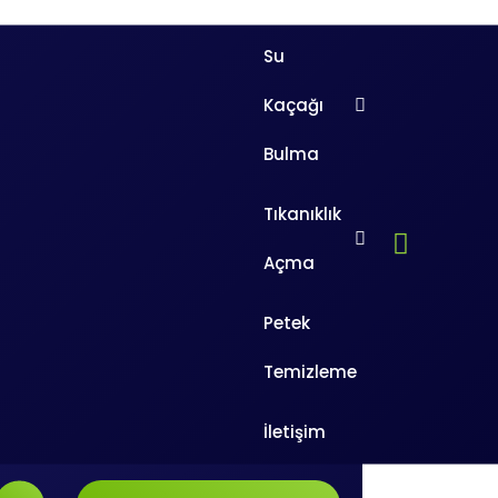
Su
Kaçağı
Bulma
Tıkanıklık
Ara
Açma
Arama:
Petek
Temizleme
z. Silivri civarında gelişen ve
İletişim
sorunun kaynağını bulmaktayız.
lı ses cihazlarımız ve uzman