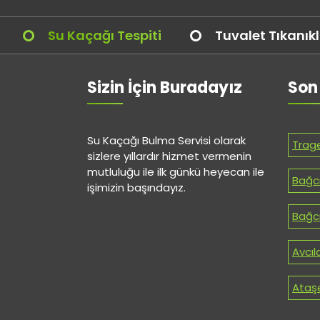
Su Kaçağı Tespiti
Tuvalet Tıkanık
Sizin İçin Buradayız
Son
Su Kaçağı Bulma Servisi olarak
Trag
sizlere yıllardır hizmet vermenin
mutluluğu ile ilk günkü heyecan ile
Bağcı
işimizin başındayız.
Bağcı
Avcıl
Ataşe