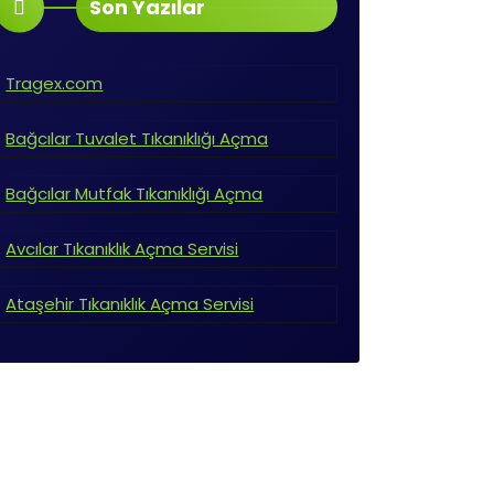
Son Yazılar
ı olarak kurtulmanız için kısa
Tragex.com
a doğru olacaktır. Ayrıca
Bağcılar Tuvalet Tıkanıklığı Açma
i su kaçağı
bulma hizmeti alarak
Bağcılar Mutfak Tıkanıklığı Açma
i vermeden bulum çözümünü
runlarından kurtulmanız için
Avcılar Tıkanıklık Açma Servisi
Ataşehir Tıkanıklık Açma Servisi
la kurtulmanın yolunu
 almak olacaktır. İstanbul’un en
 nedendir.
çözüm bulmaktayız. Müşteri
ılarının yerini kısa sürede tespit