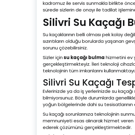
kadromuz ile servis sunmakla birlikte öncel
sürede sizlerin de onayı ile tadilat işlem
Silivri Su Kaçağı 
Su kaçaklarının belli olması pek kolay değ
sızıntıların olduğu borularda yaşanan g
sorunu çözebilirsiniz.
Sizler için
su kaçağı bulma
hizmetini ev 
gerçekleştirmekteyiz. İleri teknoloji ciha
teknolojinin tüm imkanlarını kullanmaktayı
Silivri Su Kaçağı Tesp
Evlerinizde ya da iş yerlerinizde su kaça
bilmiyorsunuz. Böyle durumlarda genellik
yoğun bölgelerinde dahi su tesisatlarının
Su kaçağı sorunlarınıza teknolojinin sunm
memnuniyeti esas alınarak hizmet veren
ederek çözümünü gerçekleştirmektedir.