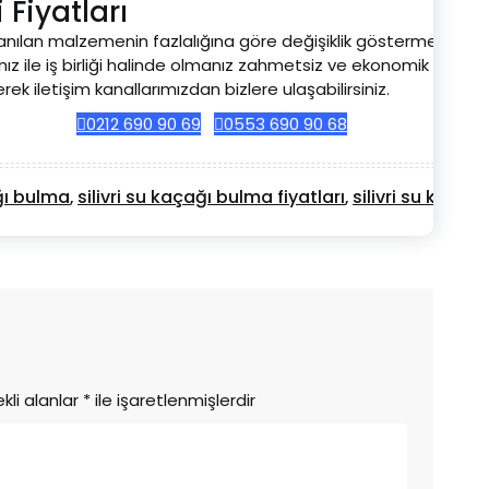
 Fiyatları
ullanılan malzemenin fazlalığına göre değişiklik göstermektedir. 
 ile iş birliği halinde olmanız zahmetsiz ve ekonomik bir terci
rek iletişim kanallarımızdan bizlere ulaşabilirsiniz.
0212 690 90 69
0553 690 90 68
ağı bulma
silivri su kaçağı bulma fiyatları
silivri su kaçağı
,
,
kli alanlar
*
ile işaretlenmişlerdir