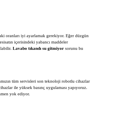
daki oranları iyi ayarlamak gerekiyor. Eğer düzgün
 tesisatın içerisindeki yabancı maddeler
labilir.
Lavabo tıkandı su gitmiyor
sorunu bu
ızın tüm servisleri son teknoloji robotlu cihazlar
u cihazlar ile yüksek basınç uygulaması yapıyoruz.
mamen yok ediyor.