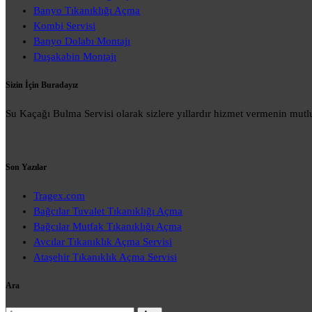
Banyo Tıkanıklığı Açma
Kombi Servisi
Banyo Dolabı Montajı
Duşakabin Montajı
Sizin İçin Buradayız
Su Kaçağı Bulma Servisi olarak sizlere yıllardır hizmet vermenin mutlu
Son Yazılar
Tragex.com
Bağcılar Tuvalet Tıkanıklığı Açma
Bağcılar Mutfak Tıkanıklığı Açma
Avcılar Tıkanıklık Açma Servisi
Ataşehir Tıkanıklık Açma Servisi
Ara