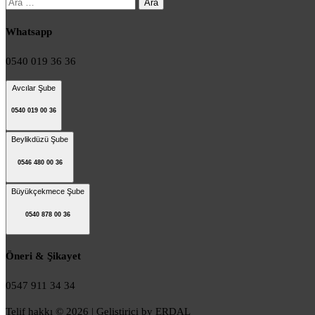
Arama:
Whatsapp
0540 019 36 36
Avcılar Şube
0540 019 00 36
Beylikdüzü Şube
0546 480 00 36
Büyükçekmece Şube
0540 878 00 36
Öneri & Şikayet
0547 911 34 34
Telif hakkı © 2026 | Geliştirici by ERDAL