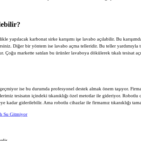
ebilir?
ikle yapılacak karbonat sirke karışımı işe lavabo açılabilir. Bu karışım
irsiniz. Diğer bir yöntem ise lavabo açma telleridir. Bu teller yardımıyla
r. Çoğu markette satılan bu ürünler lavaboya dökülerek tıkalı tesisat açı
 geçmiyor ise bu durumda profesyonel destek almak önem taşıyor. Firmam
rimiz tesisatın içindeki tıkanıklığı özel metotlar ile gideriyor. Robotl
ye kadar giderilebilir. Ama robotlu cihazlar ile firmamız tıkanıklığı ta
ı Su Gitmiyor
rdir