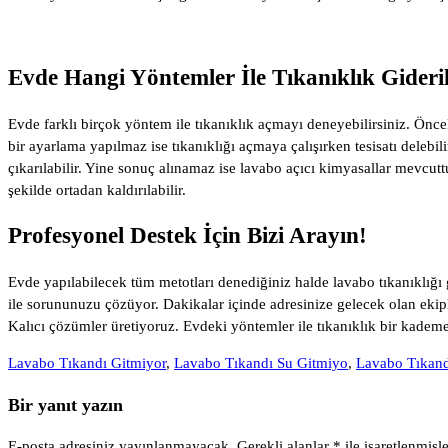
Evde Hangi Yöntemler İle Tıkanıklık Gideril
Evde farklı birçok yöntem ile tıkanıklık açmayı deneyebilirsiniz. Öncel
bir ayarlama yapılmaz ise tıkanıklığı açmaya çalışırken tesisatı delebil
çıkarılabilir. Yine sonuç alınamaz ise lavabo açıcı kimyasallar mevcuttu
şekilde ortadan kaldırılabilir.
Profesyonel Destek İçin Bizi Arayın!
Evde yapılabilecek tüm metotları denediğiniz halde lavabo tıkanıklığı
ile sorununuzu çözüyor. Dakikalar içinde adresinize gelecek olan ekiple
Kalıcı çözümler üretiyoruz. Evdeki yöntemler ile tıkanıklık bir kademe
Lavabo Tıkandı Gitmiyor
,
Lavabo Tıkandı Su Gitmiyo
,
Lavabo Tıkand
Bir yanıt yazın
E-posta adresiniz yayınlanmayacak.
Gerekli alanlar
*
ile işaretlenmişle