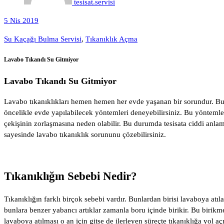
tesisat.servisi
5 Nis 2019
Su Kaçağı Bulma Servisi
,
Tıkanıklık Açma
Lavabo Tıkandı Su Gitmiyor
Lavabo Tıkandı Su Gitmiyor
Lavabo tıkanıklıkları hemen hemen her evde yaşanan bir sorundur. Bu
öncelikle evde yapılabilecek yöntemleri deneyebilirsiniz. Bu yöntemle
çekişinin zorlaşmasına neden olabilir. Bu durumda tesisata ciddi anl
sayesinde lavabo tıkanıklık sorununu çözebilirsiniz.
Tıkanıklığın Sebebi Nedir?
Tıkanıklığın farklı birçok sebebi vardır. Bunlardan birisi lavaboya atı
bunlara benzer yabancı artıklar zamanla boru içinde birikir. Bu birikm
lavaboya atılması o an için gitse de ilerleyen süreçte tıkanıklığa yol a