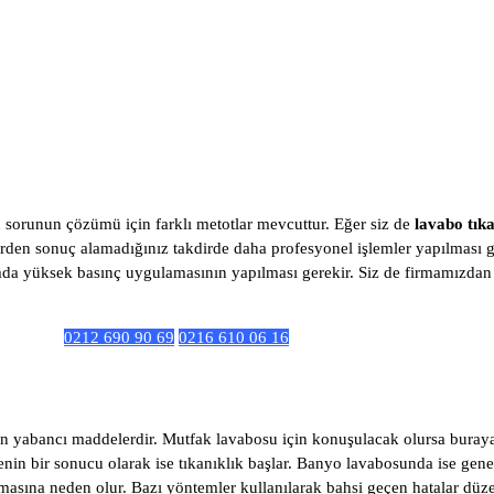
 sorunun çözümü için farklı metotlar mevcuttur. Eğer siz de
lavabo tık
rden sonuç alamadığınız takdirde daha profesyonel işlemler yapılması ge
amda yüksek basınç uygulamasının yapılması gerekir. Siz de firmamızda
0212 690 90 69
0216 610 06 16
lan yabancı maddelerdir. Mutfak lavabosu için konuşulacak olursa buraya 
enin bir sonucu olarak ise tıkanıklık başlar. Banyo lavabosunda ise genel
çmasına neden olur. Bazı yöntemler kullanılarak bahsi geçen hatalar düzelti