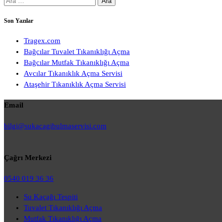
Son Yazılar
Tragex.com
Bağcılar Tuvalet Tıkanıklığı Açma
Bağcılar Mutfak Tıkanıklığı Açma
Avcılar Tıkanıklık Açma Servisi
Ataşehir Tıkanıklık Açma Servisi
Email
bilgi@sukacagibulmaservisi.com
Çağrı Merkezi
0540 019 36 36
Su Kaçağı Tespiti
Tuvalet Tıkanıklığı Açma
Mutfak Tıkanıklığı Açma