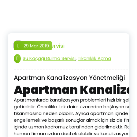
İçeriğe
geç
tesisat.servisi
29 Mar 2019
Su Kaçağı Bulma Servisi
,
Tıkanıklık Açma
Apartman Kanalizasyon Yönetmeliği
Apartman Kanaliza
Apartmanlarda kanalizasyon problemleri hızlı bir şekil
getirebilir. Öncelikle tek daire üzerinden başlayan sorun
tıkanmasına neden olabilir. Ayrıca apartman içinde kötü k
engellemek ve başarılı sonuçlar almak için siz de firmamız
içinde uzman kadromuz tarafından giderilmektir. Robotl
hemen firmamızdan destek alabilir ve kanalizasyon gide