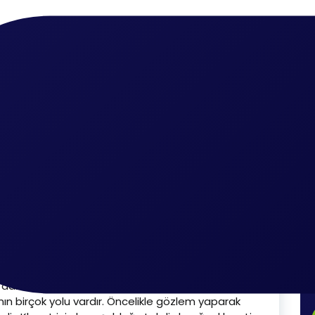
ma
rız?
ndığını Nasıl
sanın yaşadığı sorunların başında geliyor. Bu sorunun
 etkileyecek durumlardandır. Eğer tesisattaki tüm
ğer dairelerde aynı sorunların baş göstermesi
anın birçok yolu vardır. Öncelikle gözlem yaparak