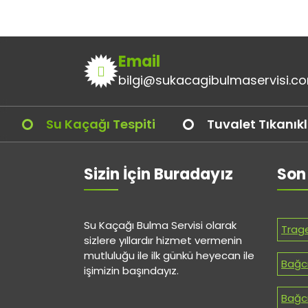
Email
bilgi@sukacagibulmaservisi.c
Su Kaçağı Tespiti
Tuvalet Tıkanık
Sizin İçin Buradayız
Son
Su Kaçağı Bulma Servisi olarak
Trag
sizlere yıllardır hizmet vermenin
mutluluğu ile ilk günkü heyecan ile
Bağcı
işimizin başındayız.
Bağcı