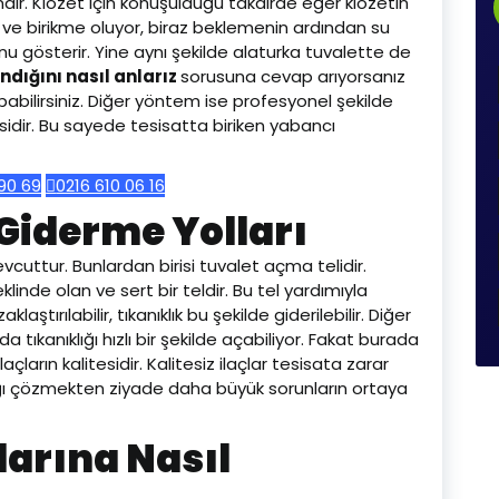
ir. Klozet için konuşulduğu takdirde eğer klozetin
r ve birikme oluyor, biraz beklemenin ardından su
nu gösterir. Yine aynı şekilde alaturka tuvalette de
ndığını nasıl anlarız
sorusuna cevap arıyorsanız
abilirsiniz. Diğer yöntem ise profesyonel şekilde
idir. Bu sayede tesisatta biriken yabancı
90 69
0216 610 06 16
 Giderme Yolları
evcuttur. Bunlardan birisi tuvalet açma telidir.
linde olan ve sert bir teldir. Bu tel yardımıyla
ştırılabilir, tıkanıklık bu şekilde giderilebilir. Diğer
r da tıkanıklığı hızlı bir şekilde açabiliyor. Fakat burada
ların kalitesidir. Kalitesiz ilaçlar tesisata zarar
lığı çözmekten ziyade daha büyük sorunların ortaya
larına Nasıl