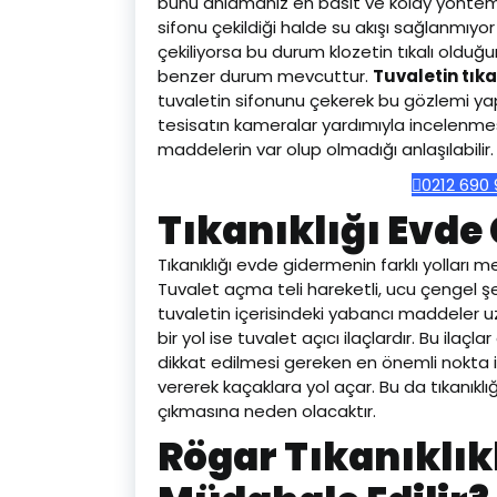
bunu anlamanız en basit ve kolay yöntemd
sifonu çekildiği halde su akışı sağlanmıyo
çekiliyorsa bu durum klozetin tıkalı olduğu
benzer durum mevcuttur.
Tuvaletin tıka
tuvaletin sifonunu çekerek bu gözlemi yap
tesisatın kameralar yardımıyla incelenmes
maddelerin var olup olmadığı anlaşılabilir.
0212 690 
Tıkanıklığı Evde
Tıkanıklığı evde gidermenin farklı yolları m
Tuvalet açma teli hareketli, ucu çengel şek
tuvaletin içerisindeki yabancı maddeler uzakla
bir yol ise tuvalet açıcı ilaçlardır. Bu ilaçla
dikkat edilmesi gereken en önemli nokta ilaç
vererek kaçaklara yol açar. Bu da tıkanık
çıkmasına neden olacaktır.
Rögar Tıkanıklık