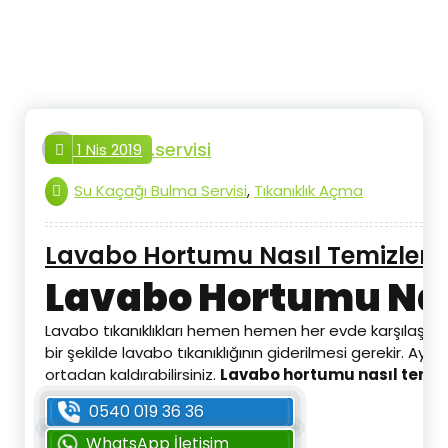
İçeriğe
geç
tesisat.servisi
1 Nis 2019
Su Kaçağı Bulma Servisi
,
Tıkanıklık Açma
Lavabo Hortumu Nasıl Temizleni
Lavabo Hortumu Nas
Lavabo tıkanıklıkları hemen hemen her evde karşılaşılan 
bir şekilde lavabo tıkanıklığının giderilmesi gerekir. 
ortadan kaldırabilirsiniz.
Lavabo hortumu nasıl temiz
0540 019 36 36
WhatsApp İletişim