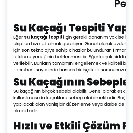
Pen
Su Kaçağı Tespiti Yapı
Eğer
su kaçağı tespiti
için gerekli donanım yok ise bu
ekipten hizmet almak gerekiyor. Genel olarak evdeki a
için son teknolojiye sahip cihazlar bulunduran firmamızı 
etkilemeyeceğinin belirlenmesidir. Eğer kaçak ciddi o
verilebilir. Bunların tamamını engellemek ve kaliteli bir 
tecrübesi sayesinde hassas bir işçilik ile sorununuzu çö
Su Kaçağının Sebepler
Su kaçağının birçok sebebi olabilir. Genel olarak eski t
kullanılması da kaçaklara sebep olabilmektedir. Başka b
yapılacak olan yanlış bir düzenleme veya darbe de bor
olmaktadır.
Hızlı ve Etkili Çözüm