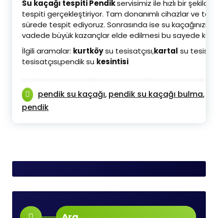
Su kaçağı tespiti Pendik
servisimiz ile hızlı bir şeki
tespiti gerçekleştiriyor. Tam donanımlı cihazlar ve te
sürede tespit ediyoruz. Sonrasında ise su kaçağınızı g
vadede büyük kazançlar elde edilmesi bu sayede kaçın
İlgili aramalar:
kurtköy
su tesisatçısı,
kartal
su tesisatç
tesisatçısı,pendik su
kesintisi
pendik su kaçağı
pendik su kaçağı bulma
pe
,
,
pendik
Ara