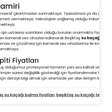
Tamiri
ir masraf çıkartmadan sunmaktayız. Tesisatınıza ya da döşeme
zmeti vermekteyiz. teknolojinin sağlamış olduğu imkanlar dahil
mekteyiz.
işin ustasına sızıntıların olduğu boruları onarmakta fayda vard
en kameralı ses cihazları kullanarak Beşiktaş
su kaçağı tami
ası ve çözülmesi için kameralı ses cihazlarımız ile kolaylık ile
amaktayız.
iti Fiyatları
 olduğumuz profesyonel hizmetin yanı sıra kaliteli ve güvenilir
mizin süresi değişiklik gösterdiği için fiyatlandırmalar hakkın
in detaylı bilgi almak için sitemizde yer alan iletişim kanalları
ş su kaçağı bulma fiyatları
beşiktaş su kaçağı tespiti
,
,