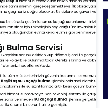
ğı tespiti
hizmetini teknolojinin imkanlarından yararlanarak 
isinde tamir işlemini gerçekleştirmekteyiz. İlk olarak yapman
tişime geçmeniz doğru olacaktır. Biz sizlere bu güveni ve kalit
sa bir sürede çözümlenen su kaçağı sorunlarınız işinizi garant
duran sizler için teknolojinin sağladığı tüm imkanları kullanm
yeti olduğundan evinizi kendi evimiz gibi benimseyerek su sı
ı Bulma Servisi
su kaçakları sorunu eskiden kırıp dökme işlemi ile gerçekleşirk
ları ile kolaylık ile bulunmaktadır. Gereksiz kırma ve dökme iş
 etmenizi hedeflemekteyiz.
e tüm müşterilerimizin güvenini kazanmış olmamız bizim için 
z
Beşiktaş su kaçağı bulma
işlemini noktasal olarak tespit 
hazlarımız ile su sızıntılarınıza artık kesin çözüm bulmaktayız
saati hizmet sunmaktayız. Son teknoloji sistemi ile çalışan cih
erine zarar vermeden
su kaçağı bulma
işlemini gerçekleştiriy
ası ile önemli bir sorun haline gelmiştir.