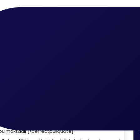
spiti
 Fiyatları
Beşiktaş Şube İletişim
0212 690 90 69
0553 690 90 67
false” cite=”” link=”” color=”” class=”” size=””]Su kaçağı tesp
ıkıntı yaratan su kaçağı sorunları akıntı, duvarlarda küflenme y
iği zarar çok büyüktür. Zamanında müdahale için
Beşiktaş su k
bulmaktadır.[/perfectpullquote]