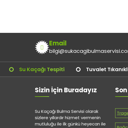
Email
bilgi@sukacagibulmaservisi.c
Su Kaçağı Tespiti
Tuvalet Tıkanık
Sizin İçin Buradayız
Son
Su Kaçağı Bulma Servisi olarak
Trag
sizlere yıllardır hizmet vermenin
mutluluğu ile ilk günkü heyecan ile
Bağcı