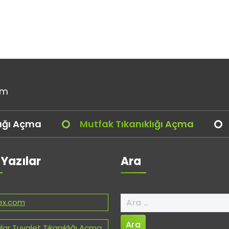
om
lığı Açma
Mutfak Tıkanıklığı Açma
 Yazılar
Ara
Arama:
ex.com
lar Tuvalet Tıkanıklığı Açma