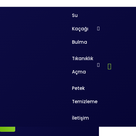
Su
Kaçağı
Bulma
Tıkanıklık
Açma
Petek
Ara
Temizleme
iti evinizde ya da iş yerlerinizde
Arama:
a da sararma şeklinde kendini belli
İletişim
açağı tespiti
hizmetimizden