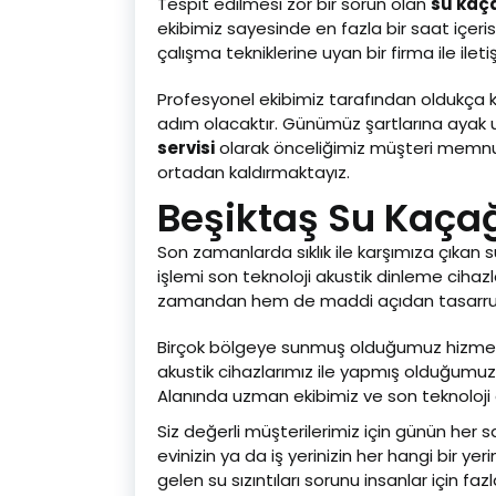
Tespit edilmesi zor bir sorun olan
su kaça
ekibimiz sayesinde en fazla bir saat içer
çalışma tekniklerine uyan bir firma ile ile
Profesyonel ekibimiz tarafından oldukça kı
adım olacaktır. Günümüz şartlarına ayak uy
servisi
olarak önceliğimiz müşteri memnuni
ortadan kaldırmaktayız.
Beşiktaş Su Kaçağ
Son zamanlarda sıklık ile karşımıza çıkan 
işlemi son teknoloji akustik dinleme cihaz
zamandan hem de maddi açıdan tasarruf
Birçok bölgeye sunmuş olduğumuz hizmet il
akustik cihazlarımız ile yapmış olduğumu
Alanında uzman ekibimiz ve son teknoloji ci
Siz değerli müşterilerimiz için günün her 
evinizin ya da iş yerinizin her hangi bir y
gelen su sızıntıları sorunu insanlar için fazl