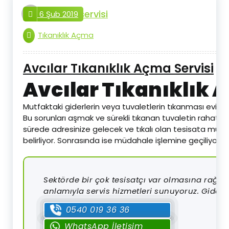
tesisat.servisi
6 Şub 2019
Tıkanıklık Açma
Avcılar Tıkanıklık Açma Servisi
Avcılar Tıkanıklık 
Mutfaktaki giderlerin veya tuvaletlerin tıkanması eviniz
Bu sorunları aşmak ve sürekli tıkanan tuvaletin rahatlık
sürede adresinize gelecek ve tıkalı olan tesisata müdaha
belirliyor. Sonrasında ise müdahale işlemine geçiliyor.
Sektörde bir çok tesisatçı var olmasına rağmen
anlamıyla servis hizmetleri sunuyoruz. Gider b
0540 019 36 36
WhatsApp İletişim