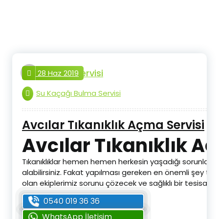
İçeriğe
geç
tesisat.servisi
28 Haz 2019
Su Kaçağı Bulma Servisi
Avcılar Tıkanıklık Açma Servisi
Avcılar Tıkanıklık A
Tıkanıklıklar hemen hemen herkesin yaşadığı sorunların 
alabilirsiniz. Fakat yapılması gereken en önemli şey t
olan ekiplerimiz sorunu çözecek ve sağlıklı bir tesisata
0540 019 36 36
WhatsApp İletişim