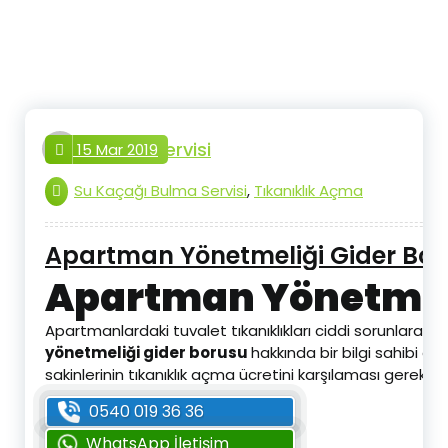
İçeriğe
geç
tesisat.servisi
15 Mar 2019
Su Kaçağı Bulma Servisi
,
Tıkanıklık Açma
Apartman Yönetmeliği Gider Bor
Apartman Yönetmeli
Apartmanlardaki tuvalet tıkanıklıkları ciddi sorunlara
yönetmeliği gider borusu
hakkında bir bilgi sahibi d
sakinlerinin tıkanıklık açma ücretini karşılaması gerekmek
0540 019 36 36
WhatsApp İletişim