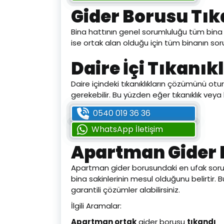
Gider Borusu Tı
Bina hattının genel sorumluluğu tüm bina s
ise ortak alan olduğu için tüm binanın soru
Daire İçi Tıkanık
Daire içindeki tıkanıklıkların çözümünü ot
gerekebilir. Bu yüzden eğer tıkanıklık ve
0540 019 36 36
WhatsApp İletişim
Apartman Gider 
Apartman gider borusundaki en ufak sorun 
bina sakinlerinin mesul olduğunu belirtir.
garantili çözümler alabilirsiniz.
İlgili Aramalar:
Apartman ortak
gider borusu
tıkandı