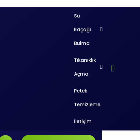
Su
Kaçağı
Bulma
Tıkanıklık
Ara
Açma
Arama:
Petek
aşamadığı takdirde ortak olmaması, bu sorunun çözümü için ger
Temizleme
dığı ortak kararlardır. Bu ortak kararlarda belirtilen yerde bi
ırsanız farklı birçok sorunu ortadan kaldırabilir, başarılı sonuç
İletişim