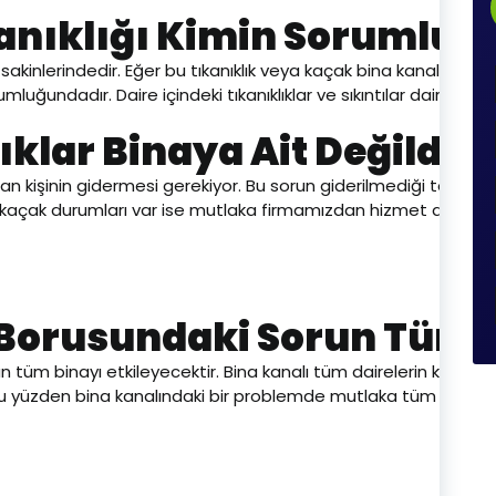
kanıklığı Kimin Sorumlul
akinlerindedir. Eğer bu tıkanıklık veya kaçak bina kanalında fa
mluğundadır. Daire içindeki tıkanıklıklar ve sıkıntılar daire sah
lıklar Binaya Ait Değildir
uran kişinin gidermesi gerekiyor. Bu sorun giderilmediği takdir
ya kaçak durumları var ise mutlaka firmamızdan hizmet almanı
Borusundaki Sorun Tüm Bi
tüm binayı etkileyecektir. Bina kanalı tüm dairelerin kanaliza
 Bu yüzden bina kanalındaki bir problemde mutlaka tüm bina saki