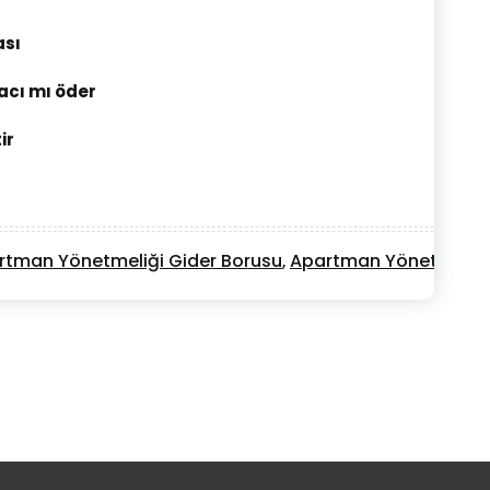
ası
acı mı öder
ir
rtman Yönetmeliği Gider Borusu
Apartman Yönetmeliği
,