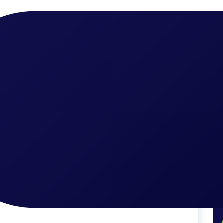
ma
ider Borusu
tmeliği Gider Borusu
ddi sorunlara yol açmaktadır. Oturan diğer sakinlerin sorun y
ilgi sahibi değilseniz öncelikle bilmeniz gereken apartmanın al
aması gerekmektedir. Eğer siz de firmamızdan profesyonel destek al