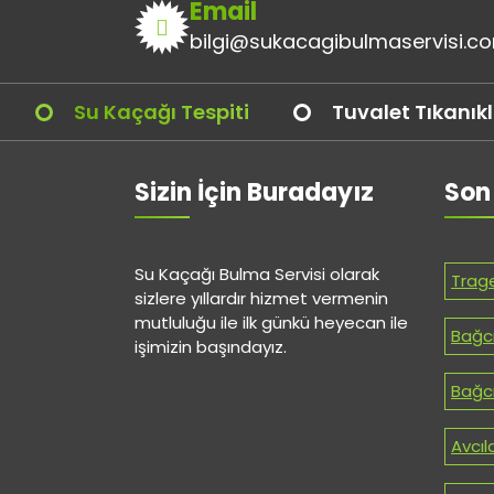
Email
bilgi@sukacagibulmaservisi.c
Su Kaçağı Tespiti
Tuvalet Tıkanık
Sizin İçin Buradayız
Son
Su Kaçağı Bulma Servisi olarak
Trag
sizlere yıllardır hizmet vermenin
mutluluğu ile ilk günkü heyecan ile
Bağcı
işimizin başındayız.
Bağcı
Avcıl