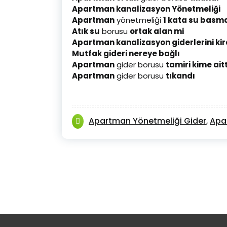
Apartman kanalizasyon Yönetmeliği
Apartman
yönetmeliği
1 kata su basm
Atık su
borusu
ortak alan mi
Apartman kanalizasyon giderlerini kir
Mutfak gideri nereye bağlı
Apartman
gider borusu
tamiri kime aitt
Apartman
gider borusu
tıkandı
Apartman Yönetmeliği Gider
Apa
,