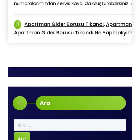
numaralarımızdan servis kaydı da oluşturabilirsiniz. Bu
Apartman Gider Borusu Tıkandı
Apartman Gid
,
Apartman Gider Borusu Tıkandı Ne Yapmalıyım
A
,
Ara
Arama: