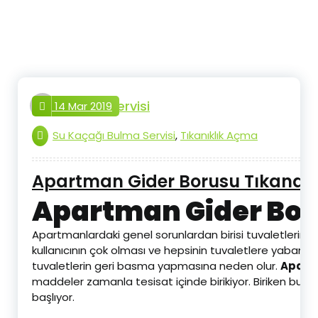
İçeriğe
geç
tesisat.servisi
14 Mar 2019
Su Kaçağı Bulma Servisi
,
Tıkanıklık Açma
Apartman Gider Borusu Tıkandı
Apartman Gider Bor
Apartmanlardaki genel sorunlardan birisi tuvaletlerin tı
kullanıcının çok olması ve hepsinin tuvaletlere yabanc
tuvaletlerin geri basma yapmasına neden olur.
Apartm
maddeler zamanla tesisat içinde birikiyor. Biriken bu at
başlıyor.