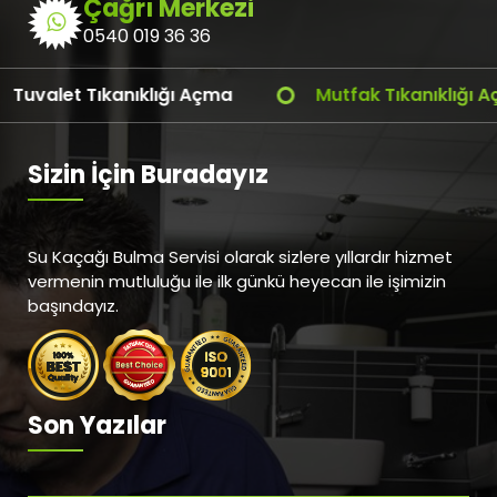
Çağrı Merkezi
0540 019 36 36
uvalet Tıkanıklığı Açma
Mutfak Tıkanıklığı Açm
Sizin İçin Buradayız
Su Kaçağı Bulma Servisi olarak sizlere yıllardır hizmet
vermenin mutluluğu ile ilk günkü heyecan ile işimizin
başındayız.
Son Yazılar