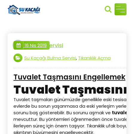
İçeriğe
geç
tesisat.servisi
16 Nis 2019
Su Kaçağı Bulma Servisi
,
Tıkanıklık Açma
Tuvalet Taşmasını Engellemek
Tuvalet Taşmasını 
Tuvalet taşmaları günümüzde genellikle eski tesisata sah
evlerde bu sorun yaşanmasa da eski yerleşim yerlerinde 
sorunu baş gösterebilir. Bu sorunu aşmak ve
tuvalet 
mevcuttur. Bu yöntemleri öğrenmeden önce tuvaletin 
ilerleyen süreç için önem taşıyor. Tıkanıklık ufak boyu
sıkıntının büyümesini engelleyecektir.