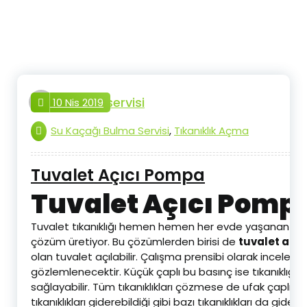
İçeriğe
geç
tesisat.servisi
10 Nis 2019
Su Kaçağı Bulma Servisi
,
Tıkanıklık Açma
Tuvalet Açıcı Pompa
Tuvalet Açıcı Pomp
Tuvalet tıkanıklığı hemen hemen her evde yaşanan soru
çözüm üretiyor. Bu çözümlerden birisi de
tuvalet açı
olan tuvalet açılabilir. Çalışma prensibi olarak incelen
gözlemlenecektir. Küçük çaplı bu basınç ise tıkanıklığ
sağlayabilir. Tüm tıkanıklıkları çözmese de ufak çaplı tık
tıkanıklıkları giderebildiği gibi bazı tıkanıklıkları da gide