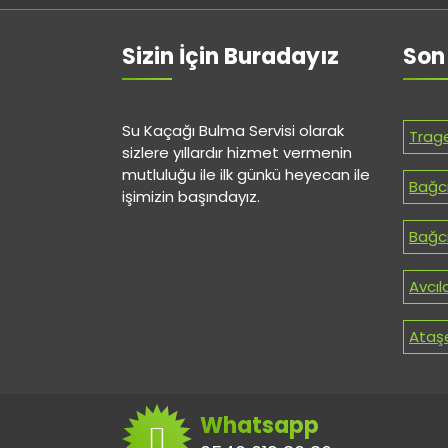
Sizin İçin Buradayız
Son
Su Kaçağı Bulma Servisi olarak
Trag
sizlere yıllardır hizmet vermenin
mutluluğu ile ilk günkü heyecan ile
Bağcı
işimizin başındayız.
Bağcı
Avcıl
Ataşe
Whatsapp