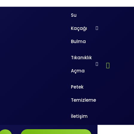
Su
Kaçağı
Bulma
Tıkanıklık
Ara
Açma
Arama:
Petek
emler
Temizleme
s su
rilen
İletişim
e bina
rdır.