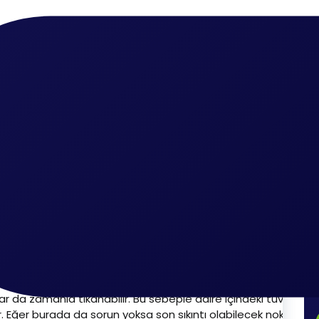
ma
asıl Açılır?
 Borusu Nasıl Açılır?
 açılması gerekiyor. Eğer bu açma işlemi gecikirse farklı probl
lardan kaynaklanabilir. Bazı tıkanıklıklar daire içinde yer alan pi
ıkanabilir. Bunun çözümü basittir. Daha kolay bir şekilde gide
ar ile ancak açılabilir. Bir diğer tıkanıklığa sebep olan nokta is
şlar da zamanla tıkanabilir. Bu sebeple daire içindeki tuvaletler
r. Eğer burada da sorun yoksa son sıkıntı olabilecek nokta röga