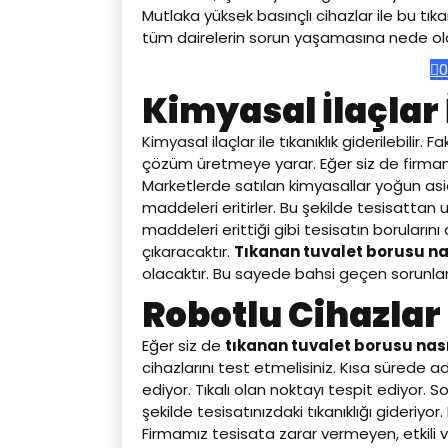
Mutlaka yüksek basınçlı cihazlar ile bu tık
tüm dairelerin sorun yaşamasına nede ola
0
Kimyasal İlaçlar İ
Kimyasal ilaçlar ile tıkanıklık giderilebilir
çözüm üretmeye yarar. Eğer siz de firmamı
Marketlerde satılan kimyasallar yoğun asid
maddeleri eritirler. Bu şekilde tesisattan 
maddeleri erittiği gibi tesisatın borularını 
çıkaracaktır.
Tıkanan tuvalet borusu nas
olacaktır. Bu sayede bahsi geçen sorunla
Robotlu Cihazlar
Eğer siz de
tıkanan tuvalet borusu nası
cihazlarını test etmelisiniz. Kısa sürede ad
ediyor. Tıkalı olan noktayı tespit ediyor.
şekilde tesisatınızdaki tıkanıklığı gideriyor.
Firmamız tesisata zarar vermeyen, etkili 