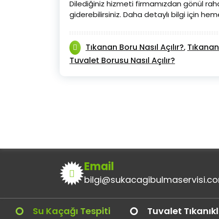
Dilediğiniz hizmeti firmamızdan gönül rahatl
giderebilirsiniz. Daha detaylı bilgi için heme
Tıkanan Boru Nasıl Açılır?
Tıkanan 
,
Tuvalet Borusu Nasıl Açılır?
Email
bilgi@sukacagibulmaservisi.c
Su Kaçağı Tespiti
Tuvalet Tıkanık