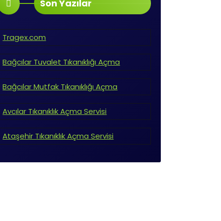
Son Yazılar
ve
Tragex.com
?
Bağcılar Tuvalet Tıkanıklığı Açma
 bir
Bağcılar Mutfak Tıkanıklığı Açma
Avcılar Tıkanıklık Açma Servisi
 almak
Ataşehir Tıkanıklık Açma Servisi
lu
Bu
dır.