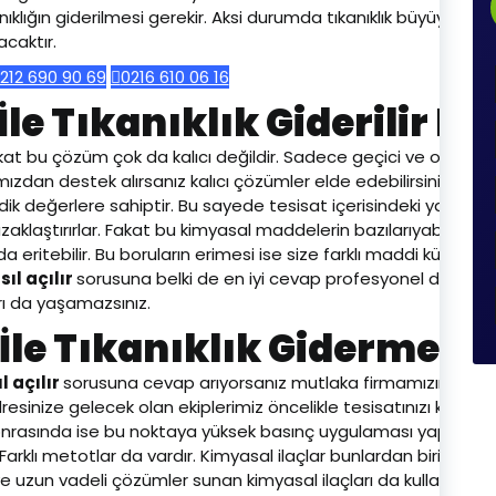
anıklığın giderilmesi gerekir. Aksi durumda tıkanıklık büyüyecek 
caktır.
212 690 90 69
0216 610 06 16
le Tıkanıklık Giderilir Mi
. Fakat bu çözüm çok da kalıcı değildir. Sadece geçici ve o an için
zdan destek alırsanız kalıcı çözümler elde edebilirsiniz.
ik değerlere sahiptir. Bu sayede tesisat içerisindeki yabancı
uzaklaştırırlar. Fakat bu kimyasal maddelerin bazılarıyabancı
da eritebilir. Bu boruların erimesi ise size farklı maddi külfetler
ıl açılır
sorusuna belki de en iyi cevap profesyonel destek
rı da yaşamazsınız.
 İle Tıkanıklık Giderme
l açılır
sorusuna cevap arıyorsanız mutlaka firmamızın robot
resinize gelecek olan ekiplerimiz öncelikle tesisatınızı kontrol
 Sonrasında ise bu noktaya yüksek basınç uygulaması yapıyor. 
 Farklı metotlar da vardır. Kimyasal ilaçlar bunlardan birisidir.
ve uzun vadeli çözümler sunan kimyasal ilaçları da kullanmakta