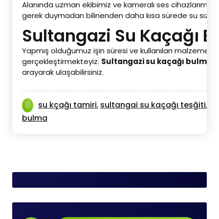
Alanında uzman ekibimiz ve kameralı ses cihazlarımız i
gerek duymadan bilinenden daha kısa sürede su sızıntıl
Sultangazi Su Kaçağı Bu
Yapmış olduğumuz işin süresi ve kullanılan malzemelerin 
gerçekleştirmekteyiz.
Sultangazi su kaçağı bulma fi
arayarak ulaşabilirsiniz.
su kçağı tamiri
sultangai su kaçağı tesğiti
su
,
,
bulma