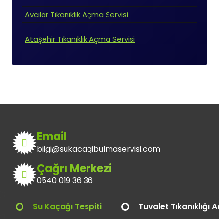
Avcılar Tıkanıklık Açma Servisi
Ataşehir Tıkanıklık Açma Servisi
Email
bilgi@sukacagibulmaservisi.com
Çağrı Merkezi
0540 019 36 36
Su Kaçağı Tespiti
Tuvalet Tıkanıklığı 