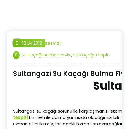
İçeriğe
geç
tesisat.servisi
18 Eki 2018
Su Kaçağı Bulma Servisi
,
Su Kaçağı Tespiti
Sultangazi Su Kaçağı Bulma Fiya
Sultan
Sultangazi su kaçağı sorunu ile karşılaşmanızı isteme
tespiti
hizmeti ile daima yanınızda olacağımızı bilmenizi
uzman ekibi ile müşteri odaklı hizmet anlayışı sağlamak